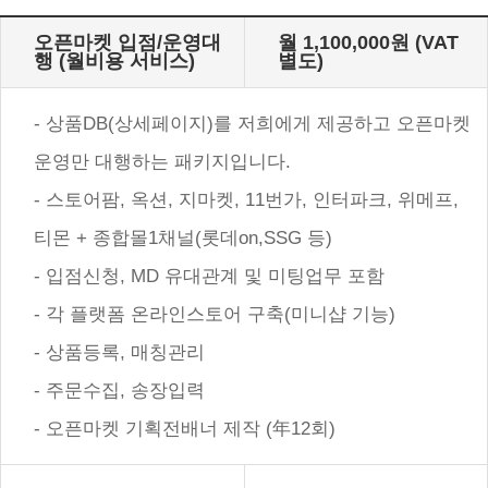
오픈마켓 입점/운영대
월 1,100,000원 (VAT
행 (월비용 서비스)
별도)
- 상품DB(상세페이지)를 저희에게 제공하고 오픈마켓
운영만 대행하는 패키지입니다.
- 스토어팜, 옥션, 지마켓, 11번가, 인터파크, 위메프,
티몬 + 종합몰1채널(롯데on,SSG 등)
- 입점신청, MD 유대관계 및 미팅업무 포함
- 각 플랫폼 온라인스토어 구축(미니샵 기능)
- 상품등록, 매칭관리
- 주문수집, 송장입력
- 오픈마켓 기획전배너 제작 (年12회)