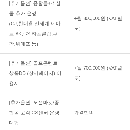
[추가옵션] 종합몰+소셜
몰 추가 운영
+월 800,000원 (VAT별
(CJ,현대홈,신세계,이마
도)
트,AK,GS,하프클럽,쿠
팡,위메프 등)
[추가옵션] 골프콘텐트
+월 700,000원 (VAT별
상품DB (상세페이지) 이
도)
용시
[추가옵션] 오픈마켓/종
합몰 고객 CS센터 운영
가격협의
대행