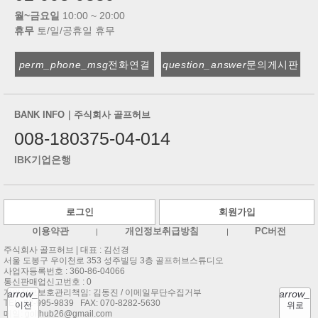
월~금요일
10:00 ~ 20:00
휴무
토/일/공휴일 휴무
perm_phone_msg
전화연결
question_answer
문의게시판
BANK INFO｜주식회사 골프허브
008-180375-04-014
IBK기업은행
로그인
회원가입
이용약관
개인정보취급방침
PC버전
주식회사 골프허브 |
대표 : 김선경
서울 도봉구 우이천로 353 성주빌딩 3층 골프허브스튜디오
사업자등록번호 : 360-86-04066
통신판매업신고번호 : 0
개인정보보호관리책임: 김동진 / 이메일무단수집거부
arrow_back
arrow_u
TEL:
02-995-9839
FAX: 070-8282-5630
이전
위로
메일:
golfhub26@gmail.com